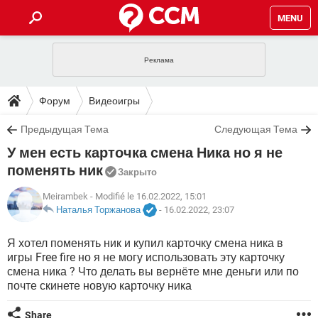
MENU
ГЛАВНАЯ
VPN
WHATSAPP
ПОЛЕЗНЫЕ СОВЕТЫ
Форум
Видеоигры
INSTAGRAM
FACEBOOK
TIKTOK
TELEGRAM
ЗАГРУЗКИ
Предыдущая Тема
Следующая Тема
ИГРЫ
WINDOWS 10
WHATSAPP
INSTAGRAM
У мен есть карточка смена Ника но я не
ВКОНТАКТЕ
TIKTOK
ВИДЕО
TELEGRAM
ФОРУМ
FACEBOOK
ИГРЫ
поменять ник
Закрыто
GOOGLE
WHATSAPP
YANDEX
INSTAGRAM
WINDOWS 10
TIKTOK
ВКОНТАКТЕ
TELEGRAM
Meirambek
- Modifié le 16.02.2022, 15:01
ЭНЦИКЛОПЕДИЯ
FACEBOOK
ИГРЫ
Наталья Торжанова
-
16.02.2022, 23:07
ВИДЕО
WHATSAPP
GOOGLE
INSTAGRAM
WINDOWS 10
TIKTOK
ВКОНТАКТЕ
TELEGRAM
YANDEX
FACEBOOK
ИГРЫ
Я хотел поменять ник и купил карточку смена ника в
ВИДЕО
WHATSAPP
GOOGLE
INSTAGRAM
игры Free fire но я не могу использовать эту карточку
WINDOWS 10
ВКОНТАКТЕ
смена ника ? Что делать вы вернёте мне деньги или по
YANDEX
FACEBOOK
ИГРЫ
почте скинете новую карточку ника
ВИДЕО
GOOGLE
WINDOWS 10
ВКОНТАКТЕ
YANDEX
Share