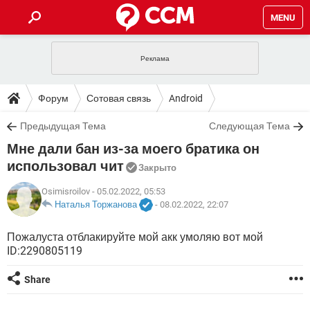
MENU
ГЛАВНАЯ
VPN
WHATSAPP
ПОЛЕЗНЫЕ СОВЕТЫ
Форум
Сотовая связь
Android
INSTAGRAM
FACEBOOK
TIKTOK
TELEGRAM
ЗАГРУЗКИ
Предыдущая Тема
Следующая Тема
ИГРЫ
WINDOWS 10
WHATSAPP
INSTAGRAM
Мне дали бан из-за моего братика он
ВКОНТАКТЕ
TIKTOK
ВИДЕО
TELEGRAM
ФОРУМ
FACEBOOK
ИГРЫ
использовал чит
Закрыто
GOOGLE
WHATSAPP
YANDEX
INSTAGRAM
WINDOWS 10
TIKTOK
ВКОНТАКТЕ
TELEGRAM
Osimisroilov
- 05.02.2022, 05:53
ЭНЦИКЛОПЕДИЯ
FACEBOOK
ИГРЫ
Наталья Торжанова
-
08.02.2022, 22:07
ВИДЕО
WHATSAPP
GOOGLE
INSTAGRAM
WINDOWS 10
TIKTOK
ВКОНТАКТЕ
TELEGRAM
YANDEX
FACEBOOK
ИГРЫ
Пожалуста отблакируйте мой акк умоляю вот мой
ВИДЕО
WHATSAPP
GOOGLE
INSTAGRAM
ID:2290805119
WINDOWS 10
ВКОНТАКТЕ
YANDEX
FACEBOOK
ИГРЫ
ВИДЕО
Share
GOOGLE
WINDOWS 10
ВКОНТАКТЕ
YANDEX