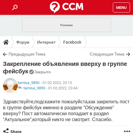
MENU
ГЛАВНАЯ
VPN
WHATSAPP
ПОЛЕЗНЫЕ СОВЕТЫ
Форум
Интернет
Facebook
INSTAGRAM
FACEBOOK
TIKTOK
TELEGRAM
ЗАГРУЗКИ
Предыдущая Тема
Следующая Тема
ИГРЫ
WINDOWS 10
WHATSAPP
INSTAGRAM
Закрепление объявления вверху в группе
ВКОНТАКТЕ
TIKTOK
ВИДЕО
TELEGRAM
ФОРУМ
FACEBOOK
ИГРЫ
фейсбук
Закрыто
GOOGLE
WHATSAPP
YANDEX
INSTAGRAM
WINDOWS 10
TIKTOK
ВКОНТАКТЕ
TELEGRAM
tamisa_9890
- 01.02.2022, 20:15
ЭНЦИКЛОПЕДИЯ
FACEBOOK
ИГРЫ
tamisa_9890
-
01.02.2022, 23:44
ВИДЕО
WHATSAPP
GOOGLE
INSTAGRAM
WINDOWS 10
TIKTOK
ВКОНТАКТЕ
TELEGRAM
YANDEX
FACEBOOK
ИГРЫ
Здравствуйте,подскажите пожалуйста,как закрепить пост
ВИДЕО
WHATSAPP
GOOGLE
INSTAGRAM
в группе фейсбук именно в разделе "Обсуждение"
WINDOWS 10
ВКОНТАКТЕ
вверху? Пост автоматически попадает в раздел
YANDEX
FACEBOOK
ИГРЫ
"Актуальное",который никто не смотрит. Спасибо.
ВИДЕО
GOOGLE
WINDOWS 10
ВКОНТАКТЕ
YANDEX
Share