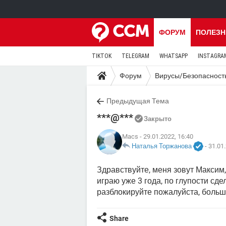
ФОРУМ
ПОЛЕЗН
TIKTOK
TELEGRAM
WHATSAPP
INSTAGRA
Форум
Вирусы/Безопасност
Предыдущая Тема
***@***
Закрыто
Macs
- 29.01.2022, 16:40
Наталья Торжанова
-
31.01.
Здравствуйте, меня зовут Максим,
играю уже 3 года, по глупости сде
разблокируйте пожалуйста, больше
Share