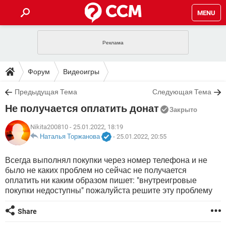
MENU
ГЛАВНАЯ
VPN
WHATSAPP
ПОЛЕЗНЫЕ СОВЕТЫ
Форум
Видеоигры
INSTAGRAM
FACEBOOK
TIKTOK
TELEGRAM
ЗАГРУЗКИ
Предыдущая Тема
Следующая Тема
ИГРЫ
WINDOWS 10
WHATSAPP
INSTAGRAM
Не получается оплатить донат
ВКОНТАКТЕ
TIKTOK
ВИДЕО
TELEGRAM
Закрыто
ФОРУМ
FACEBOOK
ИГРЫ
GOOGLE
WHATSAPP
YANDEX
INSTAGRAM
Nikita200810
- 25.01.2022, 18:19
WINDOWS 10
TIKTOK
ВКОНТАКТЕ
TELEGRAM
Наталья Торжанова
-
25.01.2022, 20:55
ЭНЦИКЛОПЕДИЯ
FACEBOOK
ИГРЫ
ВИДЕО
WHATSAPP
GOOGLE
INSTAGRAM
Всегда выполнял покупки через номер телефона и не
WINDOWS 10
TIKTOK
ВКОНТАКТЕ
TELEGRAM
было не каких проблем но сейчас не получается
YANDEX
FACEBOOK
ИГРЫ
ВИДЕО
WHATSAPP
GOOGLE
INSTAGRAM
оплатить ни каким образом пишет: "внутреигровые
WINDOWS 10
ВКОНТАКТЕ
покупки недоступны" пожалуйста решите эту проблему
YANDEX
FACEBOOK
ИГРЫ
ВИДЕО
GOOGLE
Share
WINDOWS 10
ВКОНТАКТЕ
YANDEX