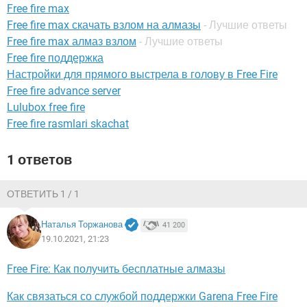
ВИДЕО
GOOGLE
Free fire max
Free fire max скачать взлом на алмазы
- Лучшие ответы
YANDEX
Free fire max алмаз взлом
- Лучшие ответы
Free fire поддержка
Настройки для прямого выстрела в голову в Free Fire
Free fire advance server
Lulubox free fire
Free fire rasmlari skachat
1 ответов
ОТВЕТИТЬ 1 / 1
Наталья Торжанова
41 200
19.10.2021, 21:23
Free Fire: Как получить бесплатные алмазы
Как связаться со службой поддержки Garena Free Fire