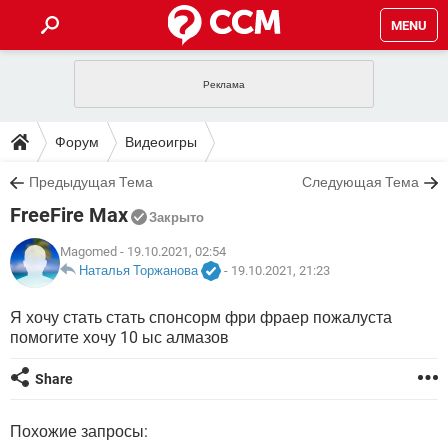
MENU
ГЛАВНАЯ
VPN
WHATSAPP
ПОЛЕЗНЫЕ СОВЕТЫ
Форум
Видеоигры
INSTAGRAM
FACEBOOK
TIKTOK
TELEGRAM
ЗАГРУЗКИ
Предыдущая Тема
Следующая Тема
ИГРЫ
WINDOWS 10
WHATSAPP
INSTAGRAM
FreeFire Max
ВКОНТАКТЕ
TIKTOK
ВИДЕО
TELEGRAM
Закрыто
ФОРУМ
FACEBOOK
ИГРЫ
GOOGLE
WHATSAPP
YANDEX
INSTAGRAM
Magomed
- 19.10.2021, 02:54
WINDOWS 10
TIKTOK
ВКОНТАКТЕ
TELEGRAM
Наталья Торжанова
-
19.10.2021, 21:23
ЭНЦИКЛОПЕДИЯ
FACEBOOK
ИГРЫ
ВИДЕО
WHATSAPP
GOOGLE
INSTAGRAM
Я хочу стать стать спонсорм фри фраер пожалуста
WINDOWS 10
TIKTOK
ВКОНТАКТЕ
TELEGRAM
помогите хочу 10 ыс алмазов
YANDEX
FACEBOOK
ИГРЫ
ВИДЕО
WHATSAPP
GOOGLE
INSTAGRAM
WINDOWS 10
ВКОНТАКТЕ
Share
YANDEX
FACEBOOK
ИГРЫ
ВИДЕО
GOOGLE
WINDOWS 10
ВКОНТАКТЕ
Похожие запросы:
YANDEX