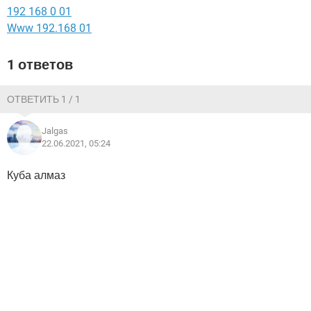
ВИДЕО
GOOGLE
192 168 0 01
Www 192.168 01
YANDEX
1 ответов
ОТВЕТИТЬ 1 / 1
Jalgas
22.06.2021, 05:24
Куба алмаз