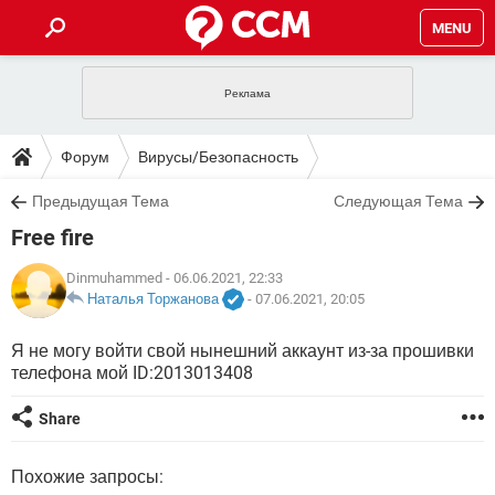
MENU
ГЛАВНАЯ
VPN
WHATSAPP
ПОЛЕЗНЫЕ СОВЕТЫ
Форум
Вирусы/Безопасность
INSTAGRAM
FACEBOOK
TIKTOK
TELEGRAM
ЗАГРУЗКИ
Предыдущая Тема
Следующая Тема
ИГРЫ
WINDOWS 10
WHATSAPP
INSTAGRAM
Free fire
ВКОНТАКТЕ
TIKTOK
ВИДЕО
TELEGRAM
ФОРУМ
FACEBOOK
ИГРЫ
GOOGLE
WHATSAPP
YANDEX
INSTAGRAM
Dinmuhammed
- 06.06.2021, 22:33
WINDOWS 10
TIKTOK
ВКОНТАКТЕ
TELEGRAM
Наталья Торжанова
-
07.06.2021, 20:05
ЭНЦИКЛОПЕДИЯ
FACEBOOK
ИГРЫ
ВИДЕО
WHATSAPP
GOOGLE
INSTAGRAM
Я не могу войти свой нынешний аккаунт из-за прошивки
WINDOWS 10
TIKTOK
ВКОНТАКТЕ
TELEGRAM
телефона мой ID:2013013408
YANDEX
FACEBOOK
ИГРЫ
ВИДЕО
WHATSAPP
GOOGLE
INSTAGRAM
WINDOWS 10
ВКОНТАКТЕ
Share
YANDEX
FACEBOOK
ИГРЫ
ВИДЕО
GOOGLE
WINDOWS 10
ВКОНТАКТЕ
Похожие запросы:
YANDEX