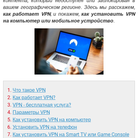
контента, который недоступен или заблокирован в
ВИДЕО
GOOGLE
вашем географическом регионе. Здесь мы расскажем,
YANDEX
как работает VPN
, и покажем,
как установить VPN
на компьютер или мобильное устройство
.
Что такое VPN
Как работает VPN?
VPN - бесплатная услуга?
Параметры VPN
Как установить VPN на компьютер
Установить VPN на телефон
Как установить VPN на Smart TV или Game Console