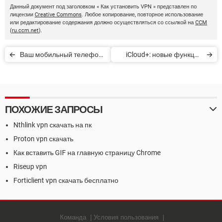
Данный документ под заголовком « Как установить VPN » представлен по
лицензии
Creative Commons
. Любое копирование, повторное использование
или редактирование содержания должно осуществляться со ссылкой на
CCM
(
ru.ccm.net
).
Ваш мобильный телефон
iCloud+: новые функции
следит за Вами?
конфиденциальности
iCloud
ПОХОЖИЕ ЗАПРОСЫ
Nthlink vpn скачать на пк
Proton vpn скачать
Как вставить GIF на главную страницу Chrome
Riseup vpn
Forticlient vpn скачать бесплатно
Команда
Условия пользования