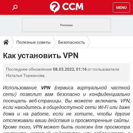
MENU
ГЛАВНАЯ
VPN
WHATSAPP
ПОЛЕЗНЫЕ СОВЕТЫ
Полезные советы
Безопасность
INSTAGRAM
FACEBOOK
TIKTOK
TELEGRAM
ЗАГРУЗКИ
Как установить VPN
Конфиденциальность
ИГРЫ
WINDOWS 10
WHATSAPP
INSTAGRAM
ВКОНТАКТЕ
TIKTOK
ВИДЕО
TELEGRAM
ФОРУМ
Последнее обновление
08.03.2022, 01:16
от пользователя
FACEBOOK
ИГРЫ
GOOGLE
WHATSAPP
YANDEX
INSTAGRAM
Наталья Торжанова
.
WINDOWS 10
TIKTOK
ВКОНТАКТЕ
TELEGRAM
ЭНЦИКЛОПЕДИЯ
FACEBOOK
ИГРЫ
Использование
VPN
(сервиса виртуальной частной
ВИДЕО
WHATSAPP
GOOGLE
INSTAGRAM
сети) позволит вам безопасно и конфиденциально
WINDOWS 10
TIKTOK
ВКОНТАКТЕ
TELEGRAM
YANDEX
FACEBOOK
ИГРЫ
посещать веб-страницы. Вы можете включать VPN,
ВИДЕО
WHATSAPP
GOOGLE
INSTAGRAM
если находитесь в общедоступной сети Wi-Fi или даже
WINDOWS 10
ВКОНТАКТЕ
дома и на работе, если не хотите, чтобы другие
YANDEX
FACEBOOK
ИГРЫ
отслеживали ваши действия и просмотренные сайты.
ВИДЕО
GOOGLE
WINDOWS 10
ВКОНТАКТЕ
Кроме того, VPN может быть полезен для просмотра
YANDEX