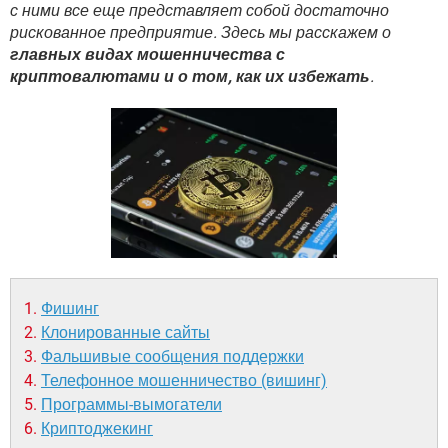
ВИДЕО
GOOGLE
с ними все еще представляет собой достаточно
рискованное предприятие. Здесь мы расскажем о
YANDEX
главных видах мошенничества с
криптовалютами и о том, как их избежать
.
Фишинг
Клонированные сайты
Фальшивые сообщения поддержки
Телефонное мошенничество (вишинг)
Программы-вымогатели
Криптоджекинг