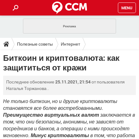
MENU
ГЛАВНАЯ
VPN
WHATSAPP
ПОЛЕЗНЫЕ СОВЕТЫ
Полезные советы
Интернет
INSTAGRAM
FACEBOOK
TIKTOK
TELEGRAM
ЗАГРУЗКИ
Биткоин и криптовалюта: как
ИГРЫ
WINDOWS 10
WHATSAPP
INSTAGRAM
защититься от кражи
ВКОНТАКТЕ
TIKTOK
ВИДЕО
TELEGRAM
ФОРУМ
FACEBOOK
ИГРЫ
GOOGLE
WHATSAPP
YANDEX
INSTAGRAM
Последнее обновление
25.11.2021, 21:54
от пользователя
WINDOWS 10
TIKTOK
ВКОНТАКТЕ
TELEGRAM
ЭНЦИКЛОПЕДИЯ
FACEBOOK
Наталья Торжанова
.
ИГРЫ
ВИДЕО
WHATSAPP
GOOGLE
INSTAGRAM
WINDOWS 10
TIKTOK
ВКОНТАКТЕ
TELEGRAM
Не только биткоин, но и другие криптовалюты
YANDEX
FACEBOOK
ИГРЫ
становятся все более востребованными.
ВИДЕО
WHATSAPP
GOOGLE
INSTAGRAM
Преимущество виртуальных валют
заключается в
WINDOWS 10
ВКОНТАКТЕ
YANDEX
FACEBOOK
ИГРЫ
том, что они безопасны, анонимны, не зависят от
ВИДЕО
GOOGLE
посредников и банков, а операции с ними происходят
WINDOWS 10
ВКОНТАКТЕ
мгновенно.
Минус криптовалюты
в том, что работа
YANDEX