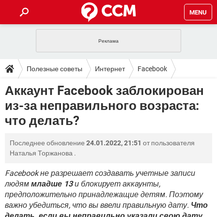
MENU
ГЛАВНАЯ
VPN
WHATSAPP
ПОЛЕЗНЫЕ СОВЕТЫ
Полезные советы
Интернет
Facebook
INSTAGRAM
FACEBOOK
TIKTOK
TELEGRAM
ЗАГРУЗКИ
Аккаунт Facebook заблокирован
ИГРЫ
WINDOWS 10
WHATSAPP
INSTAGRAM
из-за неправильного возраста:
ВКОНТАКТЕ
TIKTOK
ВИДЕО
TELEGRAM
ФОРУМ
FACEBOOK
ИГРЫ
что делать?
GOOGLE
WHATSAPP
YANDEX
INSTAGRAM
WINDOWS 10
TIKTOK
ВКОНТАКТЕ
TELEGRAM
ЭНЦИКЛОПЕДИЯ
FACEBOOK
ИГРЫ
Последнее обновление
24.01.2022, 21:51
от пользователя
ВИДЕО
WHATSAPP
GOOGLE
INSTAGRAM
Наталья Торжанова
.
WINDOWS 10
TIKTOK
ВКОНТАКТЕ
TELEGRAM
YANDEX
FACEBOOK
ИГРЫ
ВИДЕО
WHATSAPP
GOOGLE
INSTAGRAM
Facebook не разрешает создавать учетные записи
WINDOWS 10
ВКОНТАКТЕ
людям
младше 13
и блокирует аккаунты,
YANDEX
FACEBOOK
ИГРЫ
предположительно принадлежащие детям. Поэтому
ВИДЕО
GOOGLE
WINDOWS 10
ВКОНТАКТЕ
важно убедиться, что вы ввели правильную дату.
Что
YANDEX
делать, если вы неправильно указали свою дату