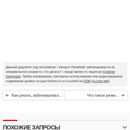
Данный документ под заголовком « Аккаунт Facebook заблокирован из-за
неправильного возраста: что делать? » представлен по лицензии
Creative
Commons
. Любое копирование, повторное использование или редактирование
содержания должно осуществляться со ссылкой на
CCM
(
ru.ccm.net
).
Как узнать, заблокировали
Что такое режим
ли вас на Facebook
исчезновения Facebook
Messenger
ПОХОЖИЕ ЗАПРОСЫ