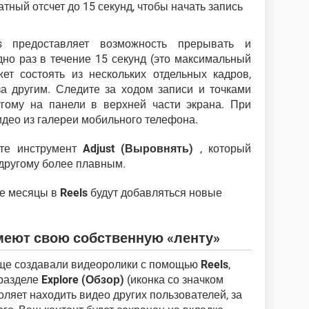
тный отсчет до 15 секунд, чтобы начать запись
ls предоставляет возможность прерывать и
дно раз в течение 15 секунд (это максимальный
ет состоять из нескольких отдельных кадров,
а другим. Следите за ходом записи и точками
угому на панели в верхней части экрана. При
део из галереи мобильного телефона.
ите инструмент
Adjust (Выровнять)
, который
 другому более плавным.
ие месяцы в
Reels
будут добавляться новые
имеют свою собственную «ленту»
аще создавали видеоролики с помощью
Reels
,
 разделе
Explore (Обзор)
(иконка со значком
воляет находить видео других пользователей, за