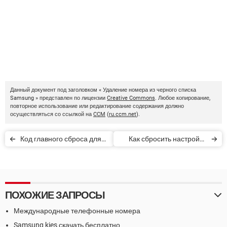
Данный документ под заголовком « Удаление номера из черного списка
Samsung » представлен по лицензии
Creative Commons
. Любое копирование,
повторное использование или редактирование содержания должно
осуществляться со ссылкой на
CCM
(
ru.ccm.net
).
Код главного сброса для
Как сбросить настройки
телефона Samsung
Samsung Galaxy до
заводских
ПОХОЖИЕ ЗАПРОСЫ
Международные телефонные номера
Samsung kies скачать бесплатно