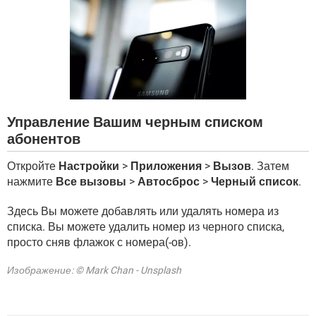
ВИДЕО
GOOGLE
YANDEX
Управление Вашим черным списком
абонентов
Откройте
Настройки
>
Приложения
>
Вызов
. Затем
нажмите
Все вызовы
>
Автосброс
>
Черный список
.
Здесь Вы можете добавлять или удалять номера из
списка. Вы можете удалить номер из черного списка,
просто сняв флажок с номера(-ов).
Изображение: © Mark Chan - Unsplash