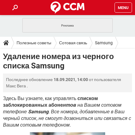
MENU
ГЛАВНАЯ
VPN
WHATSAPP
ПОЛЕЗНЫЕ СОВЕТЫ
Полезные советы
Сотовая связь
Samsung
INSTAGRAM
FACEBOOK
TIKTOK
TELEGRAM
ЗАГРУЗКИ
Удаление номера из черного
ИГРЫ
WINDOWS 10
WHATSAPP
INSTAGRAM
списка Samsung
ВКОНТАКТЕ
TIKTOK
ВИДЕО
TELEGRAM
ФОРУМ
FACEBOOK
ИГРЫ
GOOGLE
WHATSAPP
YANDEX
INSTAGRAM
Последнее обновление
18.09.2021, 14:00
от пользователя
WINDOWS 10
TIKTOK
ВКОНТАКТЕ
TELEGRAM
ЭНЦИКЛОПЕДИЯ
FACEBOOK
Макс Вега
.
ИГРЫ
ВИДЕО
WHATSAPP
GOOGLE
INSTAGRAM
WINDOWS 10
TIKTOK
ВКОНТАКТЕ
TELEGRAM
Здесь Вы узнаете, как управлять
списком
YANDEX
FACEBOOK
ИГРЫ
заблокированных абоне
нтов
на Вашем сотовом
ВИДЕО
WHATSAPP
GOOGLE
INSTAGRAM
телефоне
Samsung
. Все номера, добавленные в Ваш
WINDOWS 10
ВКОНТАКТЕ
YANDEX
FACEBOOK
ИГРЫ
черный список, не смогут дозвониться или связаться с
ВИДЕО
GOOGLE
Вашим сотовым телефоном.
WINDOWS 10
ВКОНТАКТЕ
YANDEX