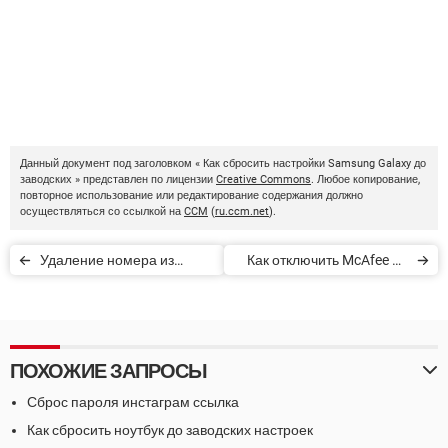
Данный документ под заголовком « Как сбросить настройки Samsung Galaxy до
заводских » представлен по лицензии
Creative Commons
. Любое копирование,
повторное использование или редактирование содержания должно
осуществляться со ссылкой на
CCM
(
ru.ccm.net
).
Удаление номера из
Как отключить McAfee на
черного списка Samsung
Samsung Galaxy S10
ПОХОЖИЕ ЗАПРОСЫ
Сброс пароля инстаграм ссылка
Как сбросить ноутбук до заводских настроек