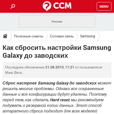
MENU
ГЛАВНАЯ
VPN
WHATSAPP
ПОЛЕЗНЫЕ СОВЕТЫ
Полезные советы
Сотовая связь
Samsung
INSTAGRAM
FACEBOOK
TIKTOK
TELEGRAM
ЗАГРУЗКИ
Как сбросить настройки Samsung
ИГРЫ
WINDOWS 10
WHATSAPP
INSTAGRAM
Galaxy до заводских
ВКОНТАКТЕ
TIKTOK
ВИДЕО
TELEGRAM
ФОРУМ
FACEBOOK
ИГРЫ
GOOGLE
WHATSAPP
YANDEX
INSTAGRAM
Последнее обновление
21.08.2019, 11:21
от пользователя
WINDOWS 10
TIKTOK
ВКОНТАКТЕ
TELEGRAM
ЭНЦИКЛОПЕДИЯ
FACEBOOK
Макс Вега
.
ИГРЫ
ВИДЕО
WHATSAPP
GOOGLE
INSTAGRAM
WINDOWS 10
TIKTOK
ВКОНТАКТЕ
TELEGRAM
Сброс настроек Samsung Galaxy до заводских
может
YANDEX
FACEBOOK
ИГРЫ
решить многие проблемы. Однако все сохраненные
ВИДЕО
WHATSAPP
GOOGLE
INSTAGRAM
данные и все конфигурации будут удалены. Поэтому
WINDOWS 10
ВКОНТАКТЕ
YANDEX
FACEBOOK
ИГРЫ
перед тем, как сделать
Hard reset
, мы рекомендуем
ВИДЕО
GOOGLE
подумать о резервной копии данных. Этот способ
WINDOWS 10
ВКОНТАКТЕ
аппаратного сброса подходит для всех моделей
YANDEX