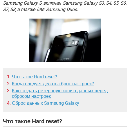
ВИДЕО
GOOGLE
Samsung Galaxy S, включая Samsung Galaxy S3, S4, S5, S6,
S7, S8, а также для Samsung Duos.
YANDEX
Что такое Hard reset?
Когда следует делать сброс настроек?
Как создать резервную копию данных перед
сбросом настроек
Сброс данных Samsung Galaxy
Что такое Hard reset?