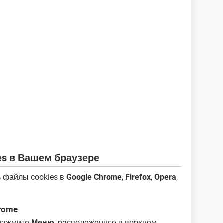
es в Вашем браузере
ть файлы cookies в
Google Chrome
,
Firefox
,
Opera
,
rome
нажмите
Меню
, расположенное в верхнем