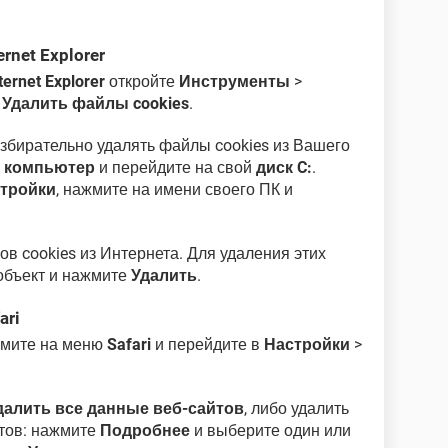
rnet Explorer
ternet Explorer
откройте
Инструменты
>
е
Удалить файлы cookies
.
т избирательно удалять файлы cookies из Вашего
 компьютер
и перейдите на свой
диск C:
.
стройки
, нажмите на имени своего ПК и
в cookies из Интернета. Для удаления этих
объект и нажмите
Удалить
.
ari
жмите на меню
Safari
и перейдите в
Настройки
>
далить все данные веб-сайтов
, либо удалить
йтов: нажмите
Подробнее
и выберите один или