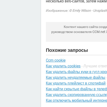
несколько веб-сайтов, затем наж
Изображение: © Emily Wilson - Unsplas
Контент нашего сайта созда
руководством основателя CCM.net
Похожие запросы
Ccm cookie
Как удалить cookies
- Лучшие отве
Как удалить файлы куки в гугл хр
Как удалить неудаляемые файлы
Как удалить плейлист в спотифай
Как найти скрытые файлы в теле
Как удалить скопированную ссылк
Как отключить мобильный интерн