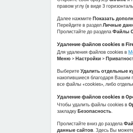
правом углу (в виде 3 горизонта
Далее нажмите
Показать допол
Перейдите в раздел
Личные дан
Пролистайте до раздела
Файлы C
Удаление файлов cookies в Fir
Для удаления файлов cookies в
Mo
Меню
>
Настройки
>
Приватнос
Выберите
Удалить отдельные к
накопившиеся благодаря Вашим по
все файлы «cookies», либо отдел
Удаление файлов cookies в Op
Чтобы удалить файлы cookies в
O
закладку
Безопасность
.
Пролистайте вниз до раздела
Фай
данные сайтов
. Здесь Вы может