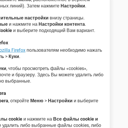
льных линий). Затем нажмите
Настройки
.
нительные настройки
внизу страницы.
ные
и нажмите на
Настройки контента
.
ookie
и выберите подходящий Вам вариант.
efox
zilla Firefox
пользователям необходимо нажать
ть
>
Куки
.
уки
, чтобы просмотреть файлы «cookies»,
чте и браузеру. Здесь Вы можете удалить либо
ьно выбранные.
era
pera
, откройте
Меню
>
Настройки
и выберите
лы cookie
и нажмите на
Все файлы cookie и
е удалить либо выбранные файлы cookies, либо