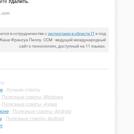
мите
Удалить
.
h.com
ется в сотрудничестве с
экспертами в области IT
и под
 Жана-Франсуа Пиллу. CCM - ведущий международный
сайт о технологиях, доступный на 11 языках.
ты
ом
- Лучшие ответы
-
Полезные советы -Windows
-
Полезные советы -Аудио
фоне
-
Полезные советы -Android
у
-
Полезные советы -Android
ет
-