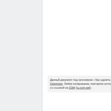
Данный документ под заголовком « Как удалить
Commons
. Любое копирование, повторное исп
со ссылкой на
CCM
(
ru.ccm.net
).