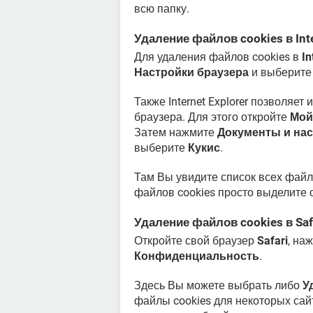
всю папку.
Удаление файлов cookies в Inte
Для удаления файлов cookies в
In
Настройки браузера
и выберит
Также Internet Explorer позволяе
браузера. Для этого откройте
Мой
Затем нажмите
Документы и на
выберите
Кукис
.
Там Вы увидите список всех файло
файлов cookies просто выделите 
Удаление файлов cookies в Saf
Откройте свой браузер
Safari
, на
Конфиденциальность
.
Здесь Вы можете выбрать либо
У
файлы cookies для некоторых са