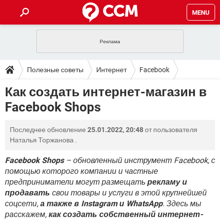
MENU
ГЛАВНАЯ
VPN
WHATSAPP
ПОЛЕЗНЫЕ СОВЕТЫ
Полезные советы
Интернет
Facebook
INSTAGRAM
FACEBOOK
TIKTOK
TELEGRAM
ЗАГРУЗКИ
Как создать интернет-магазин в
ИГРЫ
WINDOWS 10
WHATSAPP
INSTAGRAM
Facebook Shops
ВКОНТАКТЕ
TIKTOK
ВИДЕО
TELEGRAM
ФОРУМ
FACEBOOK
ИГРЫ
GOOGLE
WHATSAPP
YANDEX
INSTAGRAM
Последнее обновление
25.01.2022, 20:48
от пользователя
WINDOWS 10
TIKTOK
ВКОНТАКТЕ
TELEGRAM
ЭНЦИКЛОПЕДИЯ
FACEBOOK
Наталья Торжанова
.
ИГРЫ
ВИДЕО
WHATSAPP
GOOGLE
INSTAGRAM
WINDOWS 10
TIKTOK
ВКОНТАКТЕ
TELEGRAM
Facebook Shops
– обновленный инструмент Facebook, с
YANDEX
FACEBOOK
ИГРЫ
помощью которого компании и частные
ВИДЕО
WHATSAPP
GOOGLE
INSTAGRAM
предприниматели могут размещать
рекламу и
WINDOWS 10
ВКОНТАКТЕ
YANDEX
FACEBOOK
ИГРЫ
продавать
свои товары и услуги в этой крупнейшей
ВИДЕО
GOOGLE
соцсети,
а также в Instagram и WhatsApp
. Здесь мы
WINDOWS 10
ВКОНТАКТЕ
расскажем,
как создать собственный интернет-
YANDEX