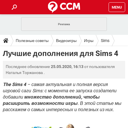
MENU
ГЛАВНАЯ
VPN
WHATSAPP
ПОЛЕЗНЫЕ СОВЕТЫ
Полезные советы
Видеоигры
Игры
Sims
INSTAGRAM
FACEBOOK
TIKTOK
TELEGRAM
ЗАГРУЗКИ
Лучшие дополнения для Sims 4
ИГРЫ
WINDOWS 10
WHATSAPP
INSTAGRAM
ВКОНТАКТЕ
TIKTOK
ВИДЕО
TELEGRAM
ФОРУМ
Последнее обновление
25.05.2020, 16:13
от пользователя
FACEBOOK
ИГРЫ
GOOGLE
WHATSAPP
YANDEX
INSTAGRAM
Наталья Торжанова
.
WINDOWS 10
TIKTOK
ВКОНТАКТЕ
TELEGRAM
ЭНЦИКЛОПЕДИЯ
FACEBOOK
ИГРЫ
The Sims 4
– самая актуальная и полная версия
ВИДЕО
WHATSAPP
GOOGLE
INSTAGRAM
игровой саги Sims: с момента ее запуска создатели
WINDOWS 10
TIKTOK
ВКОНТАКТЕ
TELEGRAM
YANDEX
FACEBOOK
ИГРЫ
добавили
множество дополнений, чтобы
ВИДЕО
WHATSAPP
GOOGLE
INSTAGRAM
расширить возможности игры
. В этой статье мы
WINDOWS 10
ВКОНТАКТЕ
расскажем о самых интересных и полезных из них.
YANDEX
FACEBOOK
ИГРЫ
ВИДЕО
GOOGLE
WINDOWS 10
ВКОНТАКТЕ
YANDEX