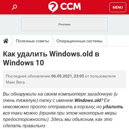
MENU
ГЛАВНАЯ
VPN
WHATSAPP
ПОЛЕЗНЫЕ СОВЕТЫ
Полезные советы
Операционные системы
INSTAGRAM
FACEBOOK
TIKTOK
TELEGRAM
ЗАГРУЗКИ
Как удалить Windows.old в
Windows
ИГРЫ
WINDOWS 10
WHATSAPP
INSTAGRAM
Windows 10
ВКОНТАКТЕ
TIKTOK
ВИДЕО
TELEGRAM
ФОРУМ
FACEBOOK
ИГРЫ
GOOGLE
WHATSAPP
YANDEX
INSTAGRAM
Последнее обновление
06.05.2021, 23:05
от пользователя
WINDOWS 10
TIKTOK
ВКОНТАКТЕ
TELEGRAM
ЭНЦИКЛОПЕДИЯ
FACEBOOK
Макс Вега
.
ИГРЫ
ВИДЕО
WHATSAPP
GOOGLE
INSTAGRAM
WINDOWS 10
TIKTOK
ВКОНТАКТЕ
TELEGRAM
Вы обнаружили на своем компьютере загадочную (и
YANDEX
FACEBOOK
ИГРЫ
очень тяжелую) папку с именем
Windows.old
? Ее
ВИДЕО
WHATSAPP
GOOGLE
INSTAGRAM
невозможно просто отправить в корзину, но
удалить
WINDOWS 10
ВКОНТАКТЕ
YANDEX
FACEBOOK
ИГРЫ
все-таки можно (приняв при этом некоторые меры
ВИДЕО
GOOGLE
предосторожности). Здесь мы объясним, как это
WINDOWS 10
ВКОНТАКТЕ
сделать правильно.
YANDEX