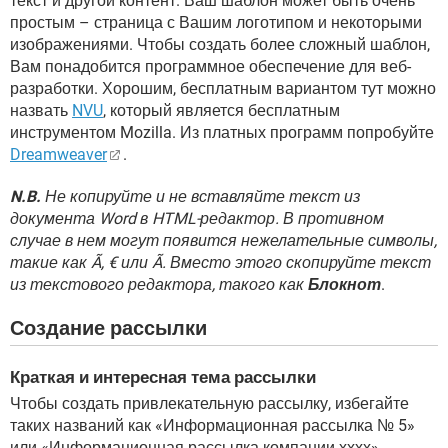
текст и другой контент. Ваш шаблон может быть очень
простым – страница с Вашим логотипом и некоторыми
изображениями. Чтобы создать более сложный шаблон,
Вам понадобится программное обеспечение для веб-
разработки. Хорошим, бесплатным вариантом тут можно
назвать
NVU
, который является бесплатным
инструментом Mozilla. Из платных программ попробуйте
Dreamweaver
.
N.B.
Не копируйте и не вставляйте текст из
документа Word в HTML-редактор. В противном
случае в нем могут появится нежелательные символы,
такие как Ã, € или Ã. Вместо этого скопируйте текст
из текстового редактора, такого как
Блокнот
.
Создание рассылки
Краткая и интересная тема рассылки
Чтобы создать привлекательную рассылку, избегайте
таких названий как «Информационная рассылка № 5»
или «Информационная рассылка компании хххх».