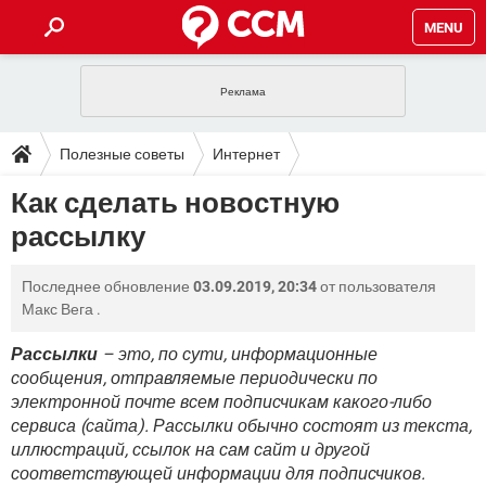
MENU
ГЛАВНАЯ
VPN
WHATSAPP
ПОЛЕЗНЫЕ СОВЕТЫ
Полезные советы
Интернет
INSTAGRAM
FACEBOOK
TIKTOK
TELEGRAM
ЗАГРУЗКИ
Как сделать новостную
ИГРЫ
WINDOWS 10
WHATSAPP
INSTAGRAM
рассылку
ВКОНТАКТЕ
TIKTOK
ВИДЕО
TELEGRAM
ФОРУМ
FACEBOOK
ИГРЫ
GOOGLE
WHATSAPP
YANDEX
INSTAGRAM
Последнее обновление
03.09.2019, 20:34
от пользователя
WINDOWS 10
TIKTOK
ВКОНТАКТЕ
TELEGRAM
ЭНЦИКЛОПЕДИЯ
FACEBOOK
Макс Вега
.
ИГРЫ
ВИДЕО
WHATSAPP
GOOGLE
INSTAGRAM
WINDOWS 10
TIKTOK
ВКОНТАКТЕ
TELEGRAM
Рассылки
– это, по сути, информационные
YANDEX
FACEBOOK
ИГРЫ
сообщения, отправляемые периодически по
ВИДЕО
WHATSAPP
GOOGLE
INSTAGRAM
электронной почте всем подписчикам какого-либо
WINDOWS 10
ВКОНТАКТЕ
YANDEX
FACEBOOK
ИГРЫ
сервиса (сайта). Рассылки обычно состоят из текста,
ВИДЕО
GOOGLE
иллюстраций, ссылок на сам сайт и другой
WINDOWS 10
ВКОНТАКТЕ
соответствующей информации для подписчиков.
YANDEX