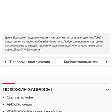
Данный документ под заголовком « Как скачать потоковое видео (YouTube) »
представлен по лицензии
Creative Commons
. Любое копирование, повторное
использование или редактирование содержания должно осуществляться со
ссылкой на
CCM
(
ru.ccm.net
).
Проблемы подключения к
Как восстановить логин
интернету
или пароль от Facebook,
Gmail, Hotmail или Yahoo
ПОХОЖИЕ ЗАПРОСЫ
Скачать вк кофе
Apkpureскачать
Whatsremoved+ скачать на айфон