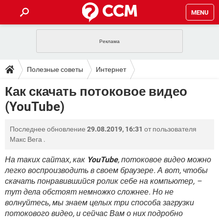
MENU
ГЛАВНАЯ
VPN
WHATSAPP
ПОЛЕЗНЫЕ СОВЕТЫ
Полезные советы
Интернет
INSTAGRAM
FACEBOOK
TIKTOK
TELEGRAM
ЗАГРУЗКИ
Как скачать потоковое видео
ИГРЫ
WINDOWS 10
WHATSAPP
INSTAGRAM
(YouTube)
ВКОНТАКТЕ
TIKTOK
ВИДЕО
TELEGRAM
ФОРУМ
FACEBOOK
ИГРЫ
GOOGLE
WHATSAPP
YANDEX
INSTAGRAM
Последнее обновление
29.08.2019, 16:31
от пользователя
WINDOWS 10
TIKTOK
ВКОНТАКТЕ
TELEGRAM
ЭНЦИКЛОПЕДИЯ
FACEBOOK
Макс Вега
.
ИГРЫ
ВИДЕО
WHATSAPP
GOOGLE
INSTAGRAM
WINDOWS 10
TIKTOK
ВКОНТАКТЕ
TELEGRAM
На таких сайтах, как
YouTube
, потоковое видео можно
YANDEX
FACEBOOK
ИГРЫ
легко воспроизводить в своем браузере. А вот, чтобы
ВИДЕО
WHATSAPP
GOOGLE
INSTAGRAM
скачать понравившийся ролик себе на компьютер, –
WINDOWS 10
ВКОНТАКТЕ
YANDEX
FACEBOOK
ИГРЫ
тут дела обстоят немножко сложнее. Но не
ВИДЕО
GOOGLE
волнуйтесь, мы знаем целых три способа загрузки
WINDOWS 10
ВКОНТАКТЕ
потокового видео, и сейчас Вам о них подробно
YANDEX