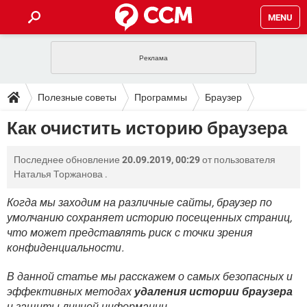
MENU
ГЛАВНАЯ
VPN
WHATSAPP
ПОЛЕЗНЫЕ СОВЕТЫ
Полезные советы
Программы
Браузер
INSTAGRAM
FACEBOOK
TIKTOK
TELEGRAM
ЗАГРУЗКИ
Как очистить историю браузера
ИГРЫ
WINDOWS 10
WHATSAPP
INSTAGRAM
ВКОНТАКТЕ
TIKTOK
ВИДЕО
TELEGRAM
ФОРУМ
Последнее обновление
20.09.2019, 00:29
от пользователя
FACEBOOK
ИГРЫ
GOOGLE
WHATSAPP
YANDEX
INSTAGRAM
Наталья Торжанова
.
WINDOWS 10
TIKTOK
ВКОНТАКТЕ
TELEGRAM
ЭНЦИКЛОПЕДИЯ
FACEBOOK
ИГРЫ
Когда мы заходим на различные сайты, браузер по
ВИДЕО
WHATSAPP
GOOGLE
INSTAGRAM
умолчанию сохраняет историю посещенных страниц,
WINDOWS 10
TIKTOK
ВКОНТАКТЕ
TELEGRAM
YANDEX
FACEBOOK
ИГРЫ
что может представлять риск с точки зрения
ВИДЕО
WHATSAPP
GOOGLE
INSTAGRAM
конфиденциальности.
WINDOWS 10
ВКОНТАКТЕ
YANDEX
FACEBOOK
ИГРЫ
В данной статье мы расскажем о самых безопасных и
ВИДЕО
GOOGLE
WINDOWS 10
ВКОНТАКТЕ
эффективных методах
удаления истории браузера
YANDEX
и защиты личной информации.