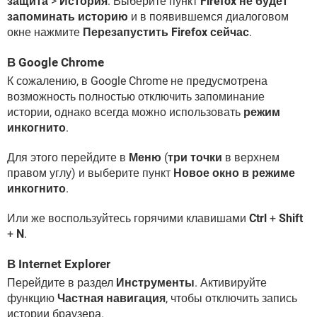
защита
>
История
. Выберите пункт
Firefox не будет
запоминать историю
и в появившемся диалоговом
окне нажмите
Перезапустить Firefox сейчас
.
В Google Chrome
К сожалению, в Google Chrome не предусмотрена
возможность полностью отключить запоминание
истории, однако всегда можно использовать
режим
инкогнито
.
Для этого перейдите в
Меню
(
три точки
в верхнем
правом углу) и выберите пункт
Новое окно в режиме
инкогнито
.
Или же воспользуйтесь горячими клавишами
Ctrl
+
Shift
+
N
.
В Internet Explorer
Перейдите в раздел
Инструменты
. Активируйте
функцию
Частная навигация
, чтобы отключить запись
истории браузера.