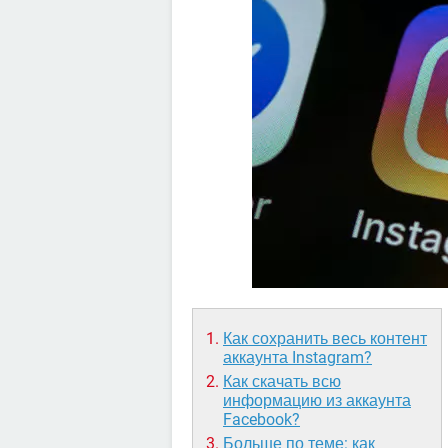
Как сохранить весь контент
аккаунта Instagram?
Как скачать всю
информацию из аккаунта
Facebook?
Больше по теме: как