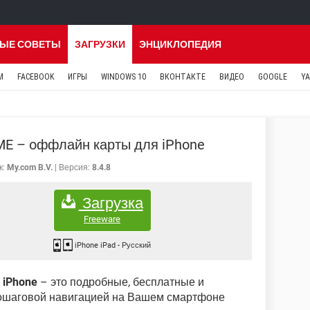
ЫЕ СОВЕТЫ
ЗАГРУЗКИ
ЭНЦИКЛОПЕДИЯ
M
FACEBOOK
ИГРЫ
WINDOWS 10
ВКОНТАКТЕ
ВИДЕО
GOOGLE
Y
E – oффлайн карты для iPhone
к:
My.com B.V.
Версия:
8.4.8
Загрузка
Freeware
iPhone iPad
-
Русский
iPhone
– это подробные, бесплатные и
пошаговой навигацией на Вашем смартфоне