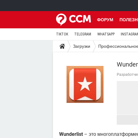
ФОРУМ
ПОЛЕЗН
TIKTOK
TELEGRAM
WHATSAPP
INSTAGRA
Загрузки
Профессионально
Wunderl
Разработчи
Wunderlist
– это многоплатформе