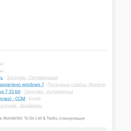
ты
ты
ть
-
Загрузки - Оптимизация
тановлено windows 7
-
Полезные советы -Железо
s 7 32-bit
-
Загрузки - Антивирусы
узка) - CCM
- Guide
агрузки - Драйверы
:
Wunderlist: To-Do List & Tasks, планировщик