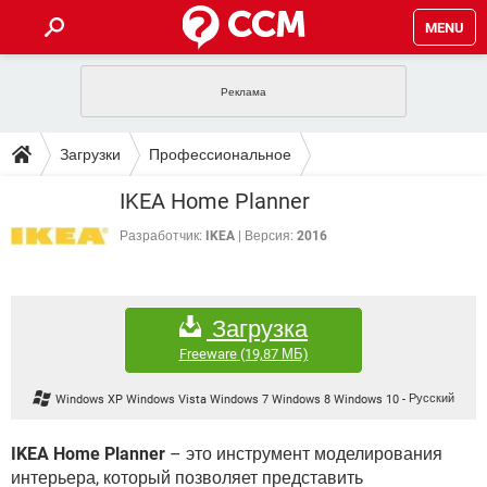
MENU
ГЛАВНАЯ
VPN
WHATSAPP
ПОЛЕЗНЫЕ СОВЕТЫ
Загрузки
Профессиональное
INSTAGRAM
FACEBOOK
TIKTOK
TELEGRAM
ЗАГРУЗКИ
IKEA Home Planner
ИГРЫ
WINDOWS 10
WHATSAPP
INSTAGRAM
ВКОНТАКТЕ
TIKTOK
ВИДЕО
TELEGRAM
Разработчик:
IKEA
Версия:
2016
ФОРУМ
FACEBOOK
ИГРЫ
GOOGLE
WHATSAPP
YANDEX
INSTAGRAM
WINDOWS 10
TIKTOK
ВКОНТАКТЕ
TELEGRAM
ЭНЦИКЛОПЕДИЯ
FACEBOOK
ИГРЫ
Загрузка
ВИДЕО
WHATSAPP
GOOGLE
INSTAGRAM
WINDOWS 10
TIKTOK
ВКОНТАКТЕ
TELEGRAM
Freeware
(19,87 МБ)
YANDEX
FACEBOOK
ИГРЫ
ВИДЕО
WHATSAPP
GOOGLE
INSTAGRAM
Windows XP Windows Vista Windows 7 Windows 8 Windows 10
-
Русский
WINDOWS 10
ВКОНТАКТЕ
YANDEX
FACEBOOK
ИГРЫ
ВИДЕО
GOOGLE
IKEA Home Planner
– это инструмент моделирования
WINDOWS 10
ВКОНТАКТЕ
интерьера, который позволяет представить
YANDEX