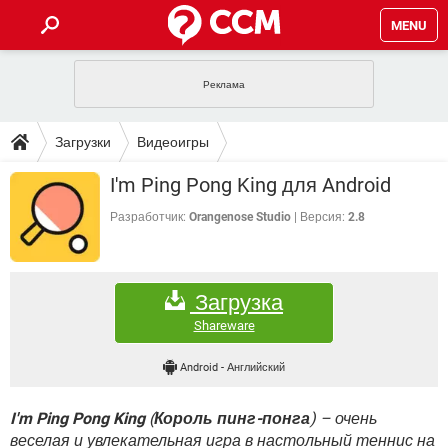
MENU
ГЛАВНАЯ
VPN
WHATSAPP
ПОЛЕЗНЫЕ СОВЕТЫ
Загрузки
Видеоигры
INSTAGRAM
FACEBOOK
TIKTOK
TELEGRAM
ЗАГРУЗКИ
I'm Ping Pong King для Android
ИГРЫ
WINDOWS 10
WHATSAPP
INSTAGRAM
ВКОНТАКТЕ
TIKTOK
ВИДЕО
TELEGRAM
Разработчик:
Orangenose Studio
Версия:
2.8
ФОРУМ
FACEBOOK
ИГРЫ
GOOGLE
WHATSAPP
YANDEX
INSTAGRAM
WINDOWS 10
TIKTOK
ВКОНТАКТЕ
TELEGRAM
ЭНЦИКЛОПЕДИЯ
FACEBOOK
ИГРЫ
Загрузка
ВИДЕО
WHATSAPP
GOOGLE
INSTAGRAM
WINDOWS 10
TIKTOK
ВКОНТАКТЕ
TELEGRAM
Shareware
YANDEX
FACEBOOK
ИГРЫ
ВИДЕО
WHATSAPP
GOOGLE
INSTAGRAM
Android
-
Английский
WINDOWS 10
ВКОНТАКТЕ
YANDEX
FACEBOOK
ИГРЫ
ВИДЕО
GOOGLE
I'm Ping Pong King
(
Король пинг-понга
) – очень
WINDOWS 10
ВКОНТАКТЕ
YANDEX
веселая и увлекательная игра в настольный теннис на