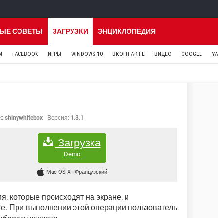
ЫЕ СОВЕТЫ
ЗАГРУЗКИ
ЭНЦИКЛОПЕДИЯ
M
FACEBOOK
ИГРЫ
WINDOWS 10
ВКОНТАКТЕ
ВИДЕО
GOOGLE
Y
к:
shinywhitebox
Версия:
1.3.1
Загрузка
Demo
Mac OS X
-
Французский
, которые происходят на экране, и
те. При выполнении этой операции пользователь