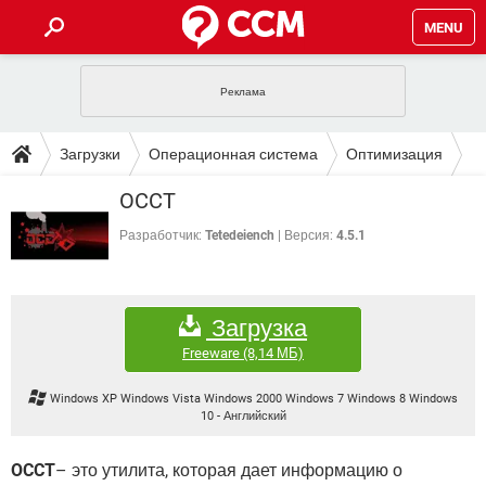
MENU
ГЛАВНАЯ
VPN
WHATSAPP
ПОЛЕЗНЫЕ СОВЕТЫ
Загрузки
Операционная система
Оптимизация
INSTAGRAM
FACEBOOK
TIKTOK
TELEGRAM
ЗАГРУЗКИ
OCCT
ИГРЫ
WINDOWS 10
WHATSAPP
INSTAGRAM
ВКОНТАКТЕ
TIKTOK
ВИДЕО
TELEGRAM
Разработчик:
Tetedeiench
Версия:
4.5.1
ФОРУМ
FACEBOOK
ИГРЫ
GOOGLE
WHATSAPP
YANDEX
INSTAGRAM
WINDOWS 10
TIKTOK
ВКОНТАКТЕ
TELEGRAM
ЭНЦИКЛОПЕДИЯ
FACEBOOK
ИГРЫ
Загрузка
ВИДЕО
WHATSAPP
GOOGLE
INSTAGRAM
WINDOWS 10
TIKTOK
ВКОНТАКТЕ
TELEGRAM
Freeware
(8,14 МБ)
YANDEX
FACEBOOK
ИГРЫ
ВИДЕО
WHATSAPP
GOOGLE
INSTAGRAM
Windows XP Windows Vista Windows 2000 Windows 7 Windows 8 Windows
WINDOWS 10
ВКОНТАКТЕ
10
-
Английский
YANDEX
FACEBOOK
ИГРЫ
ВИДЕО
GOOGLE
WINDOWS 10
ВКОНТАКТЕ
OCCT
– это утилита, которая дает информацию о
YANDEX