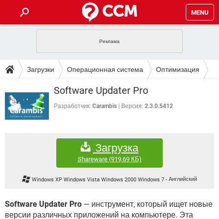
MENU
ГЛАВНАЯ
VPN
WHATSAPP
ПОЛЕЗНЫЕ СОВЕТЫ
Загрузки
Операционная система
Оптимизация
INSTAGRAM
FACEBOOK
TIKTOK
TELEGRAM
ЗАГРУЗКИ
Software Updater Pro
ИГРЫ
WINDOWS 10
WHATSAPP
INSTAGRAM
ВКОНТАКТЕ
TIKTOK
ВИДЕО
TELEGRAM
Разработчик:
Carambis
Версия:
2.3.0.5412
ФОРУМ
FACEBOOK
ИГРЫ
GOOGLE
WHATSAPP
YANDEX
INSTAGRAM
WINDOWS 10
TIKTOK
ВКОНТАКТЕ
TELEGRAM
ЭНЦИКЛОПЕДИЯ
FACEBOOK
ИГРЫ
Загрузка
ВИДЕО
WHATSAPP
GOOGLE
INSTAGRAM
WINDOWS 10
TIKTOK
ВКОНТАКТЕ
TELEGRAM
Shareware
(919,69 КБ)
YANDEX
FACEBOOK
ИГРЫ
ВИДЕО
WHATSAPP
GOOGLE
INSTAGRAM
Windows XP Windows Vista Windows 2000 Windows 7
-
Английский
WINDOWS 10
ВКОНТАКТЕ
YANDEX
FACEBOOK
ИГРЫ
ВИДЕО
GOOGLE
Software Updater Pro
— инструмент, который ищет новые
WINDOWS 10
ВКОНТАКТЕ
версии различных приложений на компьютере. Эта
YANDEX