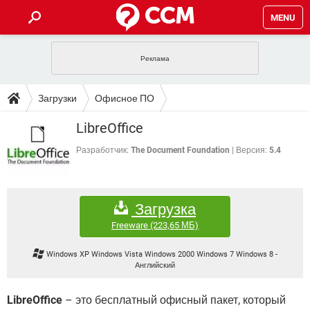
MENU
ГЛАВНАЯ
VPN
WHATSAPP
ПОЛЕЗНЫЕ СОВЕТЫ
Загрузки
Офисное ПО
INSTAGRAM
FACEBOOK
TIKTOK
TELEGRAM
ЗАГРУЗКИ
LibreOffice
ИГРЫ
WINDOWS 10
WHATSAPP
INSTAGRAM
ВКОНТАКТЕ
TIKTOK
ВИДЕО
TELEGRAM
Разработчик:
The Document Foundation
Версия:
5.4
ФОРУМ
FACEBOOK
ИГРЫ
GOOGLE
WHATSAPP
YANDEX
INSTAGRAM
WINDOWS 10
TIKTOK
ВКОНТАКТЕ
TELEGRAM
ЭНЦИКЛОПЕДИЯ
FACEBOOK
ИГРЫ
Загрузка
ВИДЕО
WHATSAPP
GOOGLE
INSTAGRAM
WINDOWS 10
TIKTOK
ВКОНТАКТЕ
TELEGRAM
Freeware
(223,65 МБ)
YANDEX
FACEBOOK
ИГРЫ
ВИДЕО
WHATSAPP
GOOGLE
INSTAGRAM
Windows XP Windows Vista Windows 2000 Windows 7 Windows 8
-
WINDOWS 10
ВКОНТАКТЕ
Английский
YANDEX
FACEBOOK
ИГРЫ
ВИДЕО
GOOGLE
WINDOWS 10
ВКОНТАКТЕ
LibreOffice
– это бесплатный офисный пакет, который
YANDEX