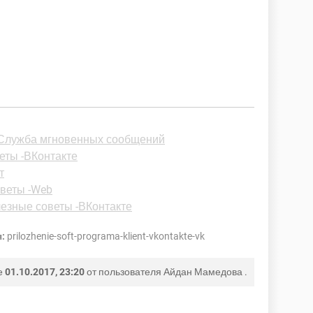
- Служба мгновенных сообщений
еты -ВКонтакте
т
веты -Web
езные советы -ВКонтакте
:
prilozhenie-soft-programa-klient-vkontakte-vk
е
01.10.2017, 23:20
от пользователя
Айдан Мамедова
.