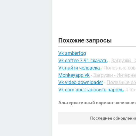
Похожие запросы
Vk amberfog
Vk coffee 7.91 скачать
-
Загрузки 
Vk найти человека
-
Полезные сов
Monkeyapp vk
-
Загрузки - Интерне
Vk video downloader
-
Полезные со
Vk com восстановить пароль
-
Пол
Альтернативный вариант написания
Последнее обновлени