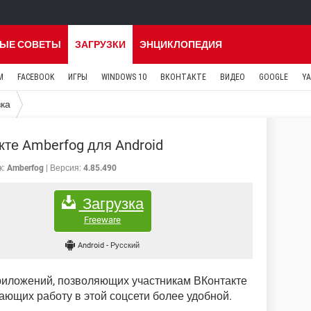
ЫЕ СОВЕТЫ
ЗАГРУЗКИ
ЭНЦИКЛОПЕДИЯ
M
FACEBOOK
ИГРЫ
WINDOWS 10
ВКОНТАКТЕ
ВИДЕО
GOOGLE
Y
зка
кте Amberfog для Android
к:
Amberfog
Версия:
4.85.490
Загрузка
Freeware
Android
-
Русский
риложений, позволяющих участникам ВКонтакте
ающих работу в этой соцсети более удобной.