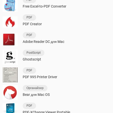
Free Excel-to-PDF Converter
PDF
PDF Creator
PDF
Adobe Reader DC для Mac
PostScript
Ghostscript
PDF
PDF 995 Printer Driver
Органайзер
Bear для Mac OS
PDF
PDF-XChange Viewer Portable