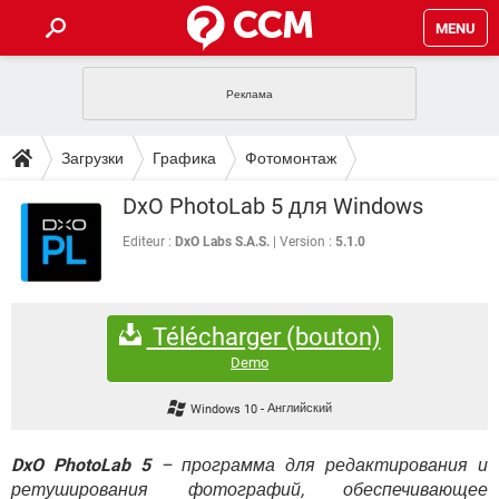
MENU
ГЛАВНАЯ
VPN
WHATSAPP
ПОЛЕЗНЫЕ СОВЕТЫ
Загрузки
Графика
Фотомонтаж
INSTAGRAM
FACEBOOK
TIKTOK
TELEGRAM
ЗАГРУЗКИ
DxO PhotoLab 5 для Windows
ИГРЫ
WINDOWS 10
WHATSAPP
INSTAGRAM
ВКОНТАКТЕ
TIKTOK
ВИДЕО
TELEGRAM
Editeur :
DxO Labs S.A.S.
Version :
5.1.0
ФОРУМ
FACEBOOK
ИГРЫ
GOOGLE
WHATSAPP
YANDEX
INSTAGRAM
WINDOWS 10
TIKTOK
ВКОНТАКТЕ
TELEGRAM
ЭНЦИКЛОПЕДИЯ
FACEBOOK
ИГРЫ
Télécharger (bouton)
ВИДЕО
WHATSAPP
GOOGLE
INSTAGRAM
WINDOWS 10
TIKTOK
ВКОНТАКТЕ
TELEGRAM
Demo
YANDEX
FACEBOOK
ИГРЫ
ВИДЕО
WHATSAPP
GOOGLE
INSTAGRAM
Windows 10
-
Английский
WINDOWS 10
ВКОНТАКТЕ
YANDEX
FACEBOOK
ИГРЫ
ВИДЕО
GOOGLE
DxO PhotoLab 5
– программа для редактирования и
WINDOWS 10
ВКОНТАКТЕ
ретуширования фотографий, обеспечивающее
YANDEX