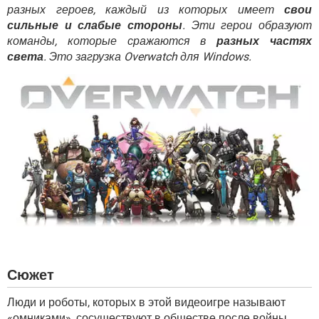
ВИДЕО
GOOGLE
разных героев, каждый из которых имеет
свои
сильные и слабые стороны
. Эти герои образуют
YANDEX
команды, которые сражаются в
разных частях
света
. Это загрузка Overwatch для Windows.
Сюжет
Люди и роботы, которых в этой видеоигре называют
«омниками», сосуществуют в обществе после войны