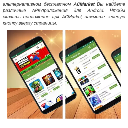
ВИДЕО
GOOGLE
альтернативном бесплатном
ACMarket
Вы найдете
различные APK-приложения для Android. Чтобы
YANDEX
скачать приложение apk ACMarket, нажмите зеленую
кнопку вверху страницы.