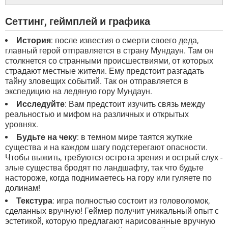
Сеттинг, геймплей и графика
История
: после известия о смерти своего деда,
главный герой отправляется в страну Мундаун. Там он
столкнется со странными происшествиями, от которых
страдают местные жители. Ему предстоит разгадать
тайну зловещих событий. Так он отправляется в
экспедицию на ледяную гору Мундаун.
Исследуйте
: Вам предстоит изучить связь между
реальностью и мифом на различных и открытых
уровнях.
Будьте на чеку
: в темном мире таятся жуткие
существа и на каждом шагу подстерегают опасности.
Чтобы выжить, требуются острота зрения и острый слух -
злые существа бродят по ландшафту, так что будьте
настороже, когда поднимаетесь на гору или гуляете по
долинам!
Текстура
: игра полностью состоит из головоломок,
сделанных вручную! Геймер получит уникальный опыт с
эстетикой, которую предлагают нарисованные вручную