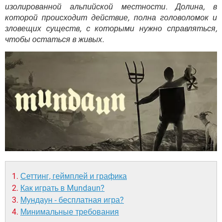
ВИДЕО
GOOGLE
изолированной альпийской местности. Долина, в
которой происходит действие, полна головоломок и
YANDEX
зловещих существ, с которыми нужно справляться,
чтобы остаться в живых.
Сеттинг, геймплей и графика
Как играть в Mundaun?
Мундаун - бесплатная игра?
Минимальные требования