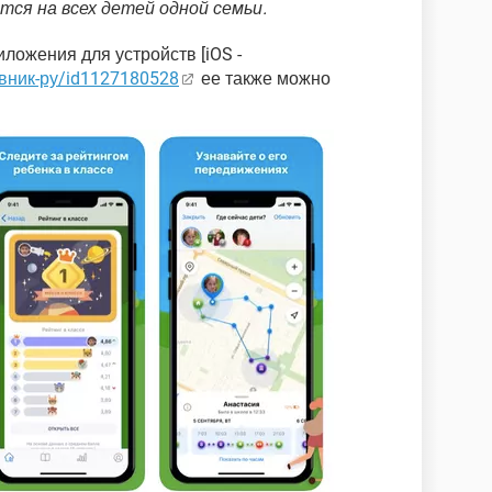
тся на всех детей одной семьи.
ложения для устройств [iOS -
евник-ру/id1127180528
ее также можно