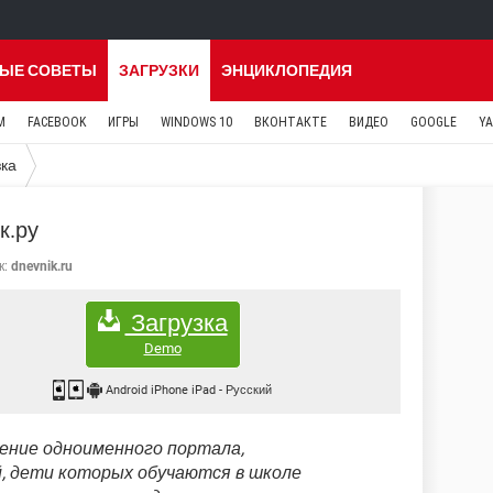
ЫЕ СОВЕТЫ
ЗАГРУЗКИ
ЭНЦИКЛОПЕДИЯ
M
FACEBOOK
ИГРЫ
WINDOWS 10
ВКОНТАКТЕ
ВИДЕО
GOOGLE
Y
зка
к.ру
к:
dnevnik.ru
Загрузка
Demo
Android iPhone iPad
-
Русский
ение одноименного портала,
й, дети которых обучаются в школе