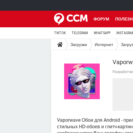
ФОРУМ
ПОЛЕЗН
TIKTOK
TELEGRAM
WHATSAPP
INSTAGRA
Загрузки
Интернет
Загру
Vaporw
Разработчи
Vaporwave Обои для Android - пр
стильных HD-обоев и глитч-картин