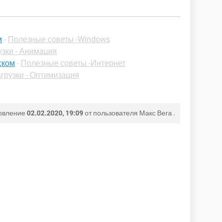
м
-
Полезные советы -Windows
узки - Анимация
ском
-
Полезные советы -Интернет
грузки - Оптимизация
овление
02.02.2020, 19:09
от пользователя
Макс Вега
.