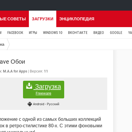
ЫЕ СОВЕТЫ
ЗАГРУЗКИ
ЭНЦИКЛОПЕДИЯ
M
FACEBOOK
ИГРЫ
WINDOWS 10
ВКОНТАКТЕ
ВИДЕО
GOOGLE
Y
зка
ave Обои
к:
M.A.A for Apps
Версия:
11
Загрузка
Freeware
Android
-
Русский
иложение с одной из самых больших коллекций
ок в ретро-стилистике 80-х. С этими фоновыми