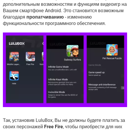
ВИДЕО
GOOGLE
дополнительным возможностям и функциям видеоигр на
Вашем смартфоне Android. Это становится возможным
YANDEX
благодаря
пропатчиванию
- изменению
функциональности программного обеспечения.
Так, установив LuluBox, Вы не должны будете платить за
своих персонажей
Free Fire
, чтобы приобрести для них