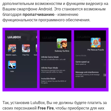
ВИДЕО
GOOGLE
дополнительным возможностям и функциям видеоигр на
Вашем смартфоне Android. Это становится возможным
YANDEX
благодаря
пропатчиванию
- изменению
функциональности программного обеспечения.
Так, установив LuluBox, Вы не должны будете платить за
своих персонажей
Free Fire
, чтобы приобрести для них