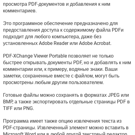
ВИДЕО
GOOGLE
просмотра PDF-документов и добавления к ним
комментариев.
YANDEX
Это программное обеспечение предназначено для
предоставления доступа к содержимому файла PDFи
подходит для любого компьютера, даже без
установленных Adobe Reader или Adobe Acrobat.
PDF-XChange Viewer Portable позволяет не только
быстрее открывать документы PDF, но и добавлять к ним
комментарии или, к примеру, водяные знаки. Ваши
заметки, сохраненные вместе с файлом, могут быть
просмотрены любым другим пользователем.
Готовые файлы можно сохранять в форматах JPEG или
BMP, а также экспортировать отдельные страницы PDF в
TIFF или PNG.
Программа имеет также опцию извлечения текста из
PDF-страницы. Извлеченный элемент можно вставить в
Microsoft Word или в любой другой текстовый редактор.