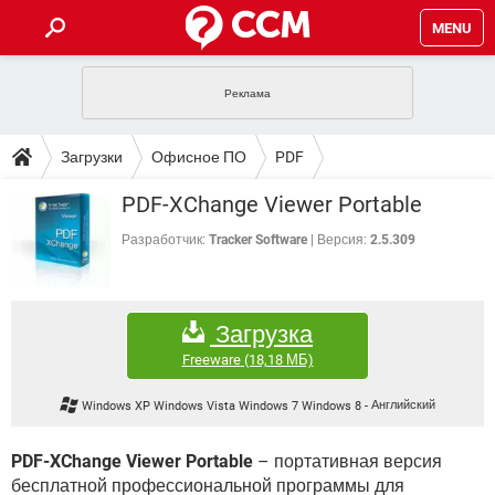
MENU
ГЛАВНАЯ
VPN
WHATSAPP
ПОЛЕЗНЫЕ СОВЕТЫ
Загрузки
Офисное ПО
PDF
INSTAGRAM
FACEBOOK
TIKTOK
TELEGRAM
ЗАГРУЗКИ
PDF-XChange Viewer Portable
ИГРЫ
WINDOWS 10
WHATSAPP
INSTAGRAM
ВКОНТАКТЕ
TIKTOK
ВИДЕО
TELEGRAM
Разработчик:
Tracker Software
Версия:
2.5.309
ФОРУМ
FACEBOOK
ИГРЫ
GOOGLE
WHATSAPP
YANDEX
INSTAGRAM
WINDOWS 10
TIKTOK
ВКОНТАКТЕ
TELEGRAM
ЭНЦИКЛОПЕДИЯ
FACEBOOK
ИГРЫ
Загрузка
ВИДЕО
WHATSAPP
GOOGLE
INSTAGRAM
WINDOWS 10
TIKTOK
ВКОНТАКТЕ
TELEGRAM
Freeware
(18,18 МБ)
YANDEX
FACEBOOK
ИГРЫ
ВИДЕО
WHATSAPP
GOOGLE
INSTAGRAM
Windows XP Windows Vista Windows 7 Windows 8
-
Английский
WINDOWS 10
ВКОНТАКТЕ
YANDEX
FACEBOOK
ИГРЫ
ВИДЕО
GOOGLE
PDF-XChange Viewer Portable
– портативная версия
WINDOWS 10
ВКОНТАКТЕ
бесплатной профессиональной программы для
YANDEX