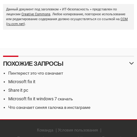
Данный документ под заголовком « ИТ-безопасность » представлен по
лицензии
Creative Commons
. Любое копирование, повторное использование
или редактирование содержания должно осуществляться со ссылкой на
CCM
(
ru.ccm.net
).
ПОХОЖИЕ ЗАПРОСЫ
Пинтерест это что означает
Microsoft fix it
Share it pc
Microsoft fix it windows 7 скачать
Что означает синяя галочка в инстаграме
Команда
Условия пользования