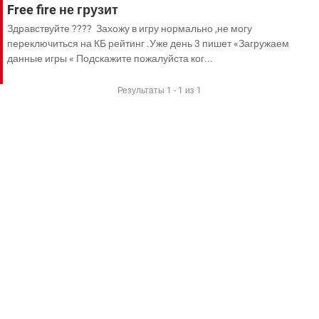
ВИДЕО
GOOGLE
Free fire не грузит
Здравствуйте ???? Захожу в игру нормально ,не могу
YANDEX
переключиться на КБ рейтинг .Уже день 3 пишет «Загружаем
данные игры « Подскажите пожалуйста ког...
Результаты 1 - 1 из 1