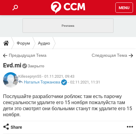
MENU
ГЛАВНАЯ
VPN
WHATSAPP
ПОЛЕЗНЫЕ СОВЕТЫ
Форум
Аудио
INSTAGRAM
FACEBOOK
TIKTOK
TELEGRAM
ЗАГРУЗКИ
Предыдущая Тема
Следующая Тема
ИГРЫ
WINDOWS 10
WHATSAPP
INSTAGRAM
Evd.mi
ВКОНТАКТЕ
TIKTOK
ВИДЕО
TELEGRAM
Закрыто
ФОРУМ
FACEBOOK
ИГРЫ
GOOGLE
WHATSAPP
YANDEX
INSTAGRAM
Killesepryn55
- 01.11.2021, 09:43
WINDOWS 10
TIKTOK
ВКОНТАКТЕ
TELEGRAM
Наталья Торжанова
-
02.11.2021, 11:31
ЭНЦИКЛОПЕДИЯ
FACEBOOK
ИГРЫ
ВИДЕО
WHATSAPP
GOOGLE
INSTAGRAM
Послушайте разработчики роблокс там есть парочку
WINDOWS 10
TIKTOK
ВКОНТАКТЕ
TELEGRAM
сексуальности удалите его 15 ноября пожалуйста там
YANDEX
FACEBOOK
ИГРЫ
ВИДЕО
WHATSAPP
GOOGLE
INSTAGRAM
дети это смотрят они больными станут пж удалите его 15
WINDOWS 10
ВКОНТАКТЕ
ноября.
YANDEX
FACEBOOK
ИГРЫ
ВИДЕО
GOOGLE
Share
WINDOWS 10
ВКОНТАКТЕ
YANDEX