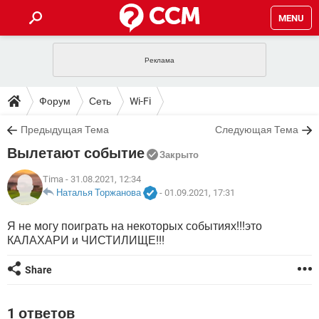
MENU
ГЛАВНАЯ
VPN
WHATSAPP
ПОЛЕЗНЫЕ СОВЕТЫ
Форум
Сеть
Wi-Fi
INSTAGRAM
FACEBOOK
TIKTOK
TELEGRAM
ЗАГРУЗКИ
Предыдущая Тема
Следующая Тема
ИГРЫ
WINDOWS 10
WHATSAPP
INSTAGRAM
Вылетают событие
ВКОНТАКТЕ
TIKTOK
ВИДЕО
TELEGRAM
Закрыто
ФОРУМ
FACEBOOK
ИГРЫ
GOOGLE
WHATSAPP
YANDEX
INSTAGRAM
Tima
- 31.08.2021, 12:34
WINDOWS 10
TIKTOK
ВКОНТАКТЕ
TELEGRAM
Наталья Торжанова
-
01.09.2021, 17:31
ЭНЦИКЛОПЕДИЯ
FACEBOOK
ИГРЫ
ВИДЕО
WHATSAPP
GOOGLE
INSTAGRAM
Я не могу поиграть на некоторых событиях!!!это
WINDOWS 10
TIKTOK
ВКОНТАКТЕ
TELEGRAM
КАЛАХАРИ и ЧИСТИЛИЩЕ!!!
YANDEX
FACEBOOK
ИГРЫ
ВИДЕО
WHATSAPP
GOOGLE
INSTAGRAM
WINDOWS 10
ВКОНТАКТЕ
Share
YANDEX
FACEBOOK
ИГРЫ
ВИДЕО
GOOGLE
WINDOWS 10
ВКОНТАКТЕ
1 ответов
YANDEX