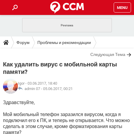
MENU
ГЛАВНАЯ
VPN
WHATSAPP
ПОЛЕЗНЫЕ СОВЕТЫ
Форум
Проблемы и рекомендации
INSTAGRAM
FACEBOOK
TIKTOK
TELEGRAM
ЗАГРУЗКИ
Следующая Тема
ИГРЫ
WINDOWS 10
WHATSAPP
INSTAGRAM
Как удалить вирус с мобильной карты
ВКОНТАКТЕ
TIKTOK
ВИДЕО
TELEGRAM
ФОРУМ
FACEBOOK
ИГРЫ
памяти?
GOOGLE
WHATSAPP
YANDEX
INSTAGRAM
WINDOWS 10
TIKTOK
ВКОНТАКТЕ
TELEGRAM
Igor
- 03.06.2017, 18:40
ЭНЦИКЛОПЕДИЯ
FACEBOOK
ИГРЫ
admin 07 -
05.06.2017, 00:21
ВИДЕО
WHATSAPP
GOOGLE
INSTAGRAM
WINDOWS 10
TIKTOK
ВКОНТАКТЕ
TELEGRAM
YANDEX
FACEBOOK
ИГРЫ
Здравствуйте,
ВИДЕО
WHATSAPP
GOOGLE
INSTAGRAM
WINDOWS 10
ВКОНТАКТЕ
Мой мобильный телефон заразился вирусом, когда я
YANDEX
FACEBOOK
ИГРЫ
подключил его к ПК, и теперь не открывается. Что можно
ВИДЕО
GOOGLE
сделать в этом случае, кроме форматирования карты
WINDOWS 10
ВКОНТАКТЕ
YANDEX
памяти?