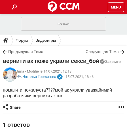
MENU
ГЛАВНАЯ
VPN
WHATSAPP
ПОЛЕЗНЫЕ СОВЕТЫ
Форум
Видеоигры
INSTAGRAM
FACEBOOK
TIKTOK
TELEGRAM
ЗАГРУЗКИ
Предыдущая Тема
Следующая Тема
ИГРЫ
WINDOWS 10
WHATSAPP
INSTAGRAM
вернити ак поже украли секси_бой
ВКОНТАКТЕ
TIKTOK
ВИДЕО
TELEGRAM
Закрыто
ФОРУМ
FACEBOOK
ИГРЫ
GOOGLE
WHATSAPP
YANDEX
INSTAGRAM
tima
- Modifié le 14.07.2021, 12:18
WINDOWS 10
TIKTOK
ВКОНТАКТЕ
TELEGRAM
Наталья Торжанова
-
15.07.2021, 18:46
ЭНЦИКЛОПЕДИЯ
FACEBOOK
ИГРЫ
ВИДЕО
WHATSAPP
GOOGLE
INSTAGRAM
помагити пожалуста????мой ак украли уважайимий
WINDOWS 10
TIKTOK
ВКОНТАКТЕ
TELEGRAM
разработчики верники ак пж
YANDEX
FACEBOOK
ИГРЫ
ВИДЕО
WHATSAPP
GOOGLE
INSTAGRAM
WINDOWS 10
ВКОНТАКТЕ
Share
YANDEX
FACEBOOK
ИГРЫ
ВИДЕО
GOOGLE
WINDOWS 10
ВКОНТАКТЕ
1 ответов
YANDEX