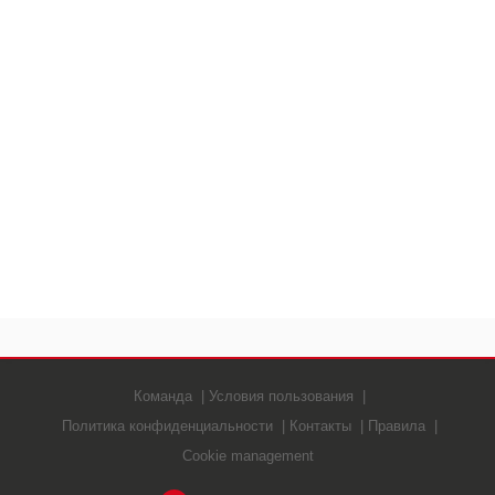
ВИДЕО
GOOGLE
YANDEX
Команда
Условия пользования
Политика конфиденциальности
Контакты
Правила
Cookie management