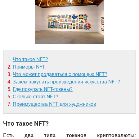
ВИДЕО
GOOGLE
YANDEX
Что такое NFT?
Примеры NFT
Что может продаваться с помощью NFT?
Зачем покупать произведения искусства NFT?
Где покупать NFT-токены?
Сколько стоят NFT?
Преимущества NFT для художников
Что такое NFT?
Есть
два типа токенов криптовалюты
: