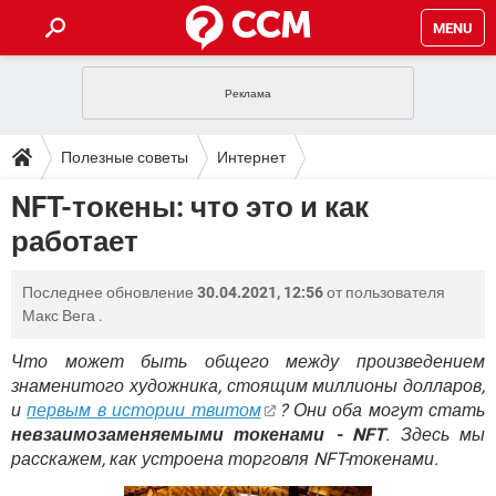
MENU
ГЛАВНАЯ
VPN
WHATSAPP
ПОЛЕЗНЫЕ СОВЕТЫ
Полезные советы
Интернет
INSTAGRAM
FACEBOOK
TIKTOK
TELEGRAM
ЗАГРУЗКИ
NFT-токены: что это и как
ИГРЫ
WINDOWS 10
WHATSAPP
INSTAGRAM
работает
ВКОНТАКТЕ
TIKTOK
ВИДЕО
TELEGRAM
ФОРУМ
FACEBOOK
ИГРЫ
GOOGLE
WHATSAPP
YANDEX
INSTAGRAM
Последнее обновление
30.04.2021, 12:56
от пользователя
WINDOWS 10
TIKTOK
ВКОНТАКТЕ
TELEGRAM
ЭНЦИКЛОПЕДИЯ
FACEBOOK
Макс Вега
.
ИГРЫ
ВИДЕО
WHATSAPP
GOOGLE
INSTAGRAM
WINDOWS 10
TIKTOK
ВКОНТАКТЕ
TELEGRAM
Что может быть общего между произведением
YANDEX
FACEBOOK
ИГРЫ
знаменитого художника, стоящим миллионы долларов,
ВИДЕО
WHATSAPP
GOOGLE
INSTAGRAM
и
первым в истории твитом
? Они оба могут стать
WINDOWS 10
ВКОНТАКТЕ
YANDEX
FACEBOOK
ИГРЫ
невзаимозаменяемыми токенами - NFT
. Здесь мы
ВИДЕО
GOOGLE
расскажем, как устроена торговля NFT-токенами.
WINDOWS 10
ВКОНТАКТЕ
YANDEX