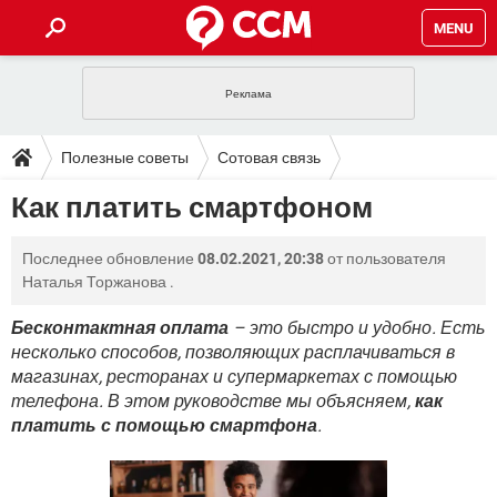
MENU
ГЛАВНАЯ
VPN
WHATSAPP
ПОЛЕЗНЫЕ СОВЕТЫ
Полезные советы
Сотовая связь
INSTAGRAM
FACEBOOK
TIKTOK
TELEGRAM
ЗАГРУЗКИ
Как платить смартфоном
ИГРЫ
WINDOWS 10
WHATSAPP
INSTAGRAM
ВКОНТАКТЕ
TIKTOK
ВИДЕО
TELEGRAM
ФОРУМ
Последнее обновление
08.02.2021, 20:38
от пользователя
FACEBOOK
ИГРЫ
GOOGLE
WHATSAPP
YANDEX
INSTAGRAM
Наталья Торжанова
.
WINDOWS 10
TIKTOK
ВКОНТАКТЕ
TELEGRAM
ЭНЦИКЛОПЕДИЯ
FACEBOOK
ИГРЫ
Бесконтактная оплата
– это быстро и удобно. Есть
ВИДЕО
WHATSAPP
GOOGLE
INSTAGRAM
несколько способов, позволяющих расплачиваться в
WINDOWS 10
TIKTOK
ВКОНТАКТЕ
TELEGRAM
YANDEX
FACEBOOK
ИГРЫ
магазинах, ресторанах и супермаркетах с помощью
ВИДЕО
WHATSAPP
GOOGLE
INSTAGRAM
телефона. В этом руководстве мы объясняем,
как
WINDOWS 10
ВКОНТАКТЕ
платить с помощью смартфона
.
YANDEX
FACEBOOK
ИГРЫ
ВИДЕО
GOOGLE
WINDOWS 10
ВКОНТАКТЕ
YANDEX