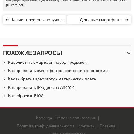
или редактирование содержания должно осуществляться со ссылкой на
CCM
(
ru.ccm.net
).
Какие телефоны получат
Дешевые смартфоны
EMUI 11 и когда наступит
2021 года: цены и
Harmony
характеристики
ПОХОЖИЕ ЗАПРОСЫ
Как очистить смартфон перед продажей
Как проверить смартфон на шпионские программы
Как выбрать видеокарту к материнской плате
Как проверить IP-адрес на Android
Как сбросить BIOS
Команда
Условия пользования
Политика конфиденциальности
Контакты
Правила